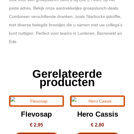
juiste adres. Bekijk onze aantrekkelijke groepslunch-deals.
Combineer verschillende dranken, zoals Starbucks ijskoffie,
met diverse belegde broodjes die u samen met uw collega’s
kunt nuttigen. Perfect voor teams in Lunteren, Barneveld en
Ede.
Gerelateerde
producten
Dit
product
Flevosap
Hero Cassis
heeft
meerdere
€
2,95
€
2,80
variaties.