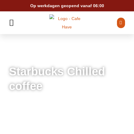
Ga
Op werkdagen geopend vanaf 06:00
naar
de
inhoud
Starbucks Chilled
coffee