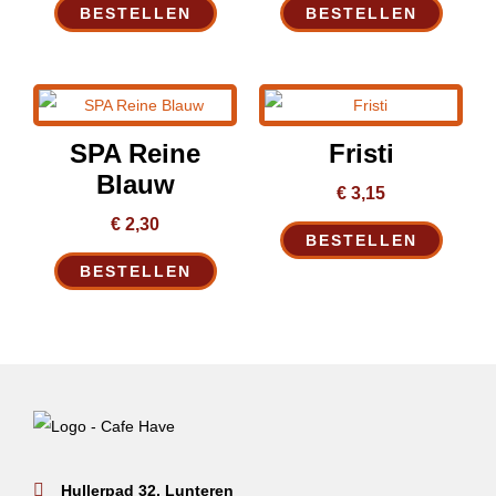
BESTELLEN
BESTELLEN
Deze
optie
kan
gekozen
SPA Reine
Fristi
worden
Blauw
op
€
3,15
de
€
2,30
BESTELLEN
productpagina
BESTELLEN
Hullerpad 32, Lunteren